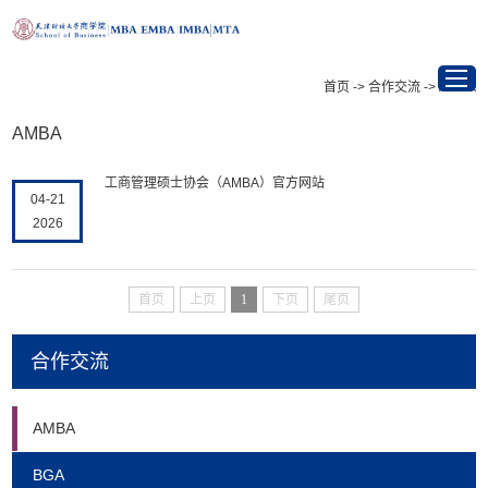
首页
->
合作交流
->
AMBA
AMBA
首页
工商管理硕士协会（AMBA）官方网站
04-21
项目介绍
2026
最新资讯
首页
上页
1
下页
尾页
招生信息
合作交流
学在天财
AMBA
校友与职业发展
BGA