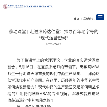
首页
->
最新资讯
->
正文
移动课堂 | 走进津药达仁堂：探寻百年老字号的
首页
“现代运营密码”
2026-05-27
项目介绍
最新资讯
为了将课堂上的管理理论与企业的真实运营深度
融合，5月16日，在夏良杰老师的带领下，商学院MBA
招生信息
师生一行走进天津重要的现代中药生产基地——津药达
仁堂现代中药产业园。
在这里，历经百年的中华老字号
学在天财
如何焕发新活力？现代中药的生产运营又是如何精益求
精的？让我们跟随MBA的专业视角，沉浸式复盘这趟
校友与职业发展
收获满满的“中药探秘之旅”！