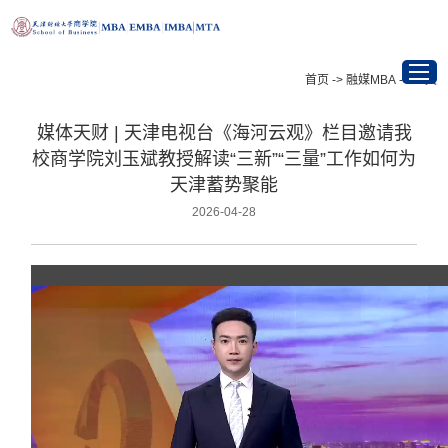
首页
->
融媒MBA
->
正文
媒体天财 | 天津电视台《海河云观》栏目邀请我
首页
校商学院刘玉斌教授解读“三新”“三量”工作如何为
天津蓄势聚能
项目介绍
2026-04-28
最新资讯
招生信息
学在天财
校友与职业发展