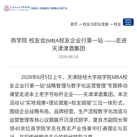
首页
->
校友与职业发展
->
校友
->
正文
商学院·校友会|MBA校友企业行第一站 ——走进
首页
天津津酒集团
2026-06-10
项目介绍
最新资讯
2026年6月5日上午，天津财经大学商学院MBA校
友企业行第一站“战略管理与数字化运营管理”专题移动
招生信息
课堂走进本土老字号标杆企业——天津津酒集团。本次
活动以“实地观摩+理论赋能+校友链接”三位一体形式，
学在天财
围绕企业战略布局、品牌经营、生产流程数字化改造与
运营管理等核心议题展开沉浸式研学，夏良杰副院长带
校友与职业发展
领40余位商学院学员在真实产业场景中打通理论与实