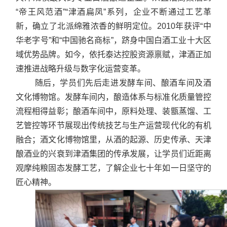
“帝王风范酒”“津酒扁凤”系列，企业不断通过工艺革
新，确立了北派绵雅浓香的鲜明定位。2010年获评“中
华老字号”和“中国驰名商标”，跻身中国白酒工业十大区
域优势品牌。如今，依托泰达控股资源禀赋，津酒正加
速推进战略升级与数字化运营变革。
随后，学员们先后走进发酵车间、酿酒车间及酒
文化博物馆。发酵车间内，酿造体系与标准化质量管控
流程相得益彰；酿酒车间中，原料处理、装甑蒸馏、工
艺管控等环节展现出传统技艺与生产运营现代化的有机
融合；酒文化博物馆里，从酒的起源、历史传承、天津
酿酒业的兴衰到津酒集团的传承发展，让学员们近距离
观摩纯粮固态发酵工艺，了解企业七十年如一日坚守的
匠心精神。